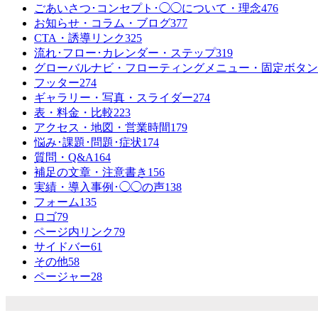
ごあいさつ･コンセプト･◯◯について・理念
476
お知らせ・コラム・ブログ
377
CTA・誘導リンク
325
流れ･フロー･カレンダー・ステップ
319
グローバルナビ・フローティングメニュー・固定ボタン
フッター
274
ギャラリー・写真・スライダー
274
表・料金・比較
223
アクセス・地図・営業時間
179
悩み･課題･問題･症状
174
質問・Q&A
164
補足の文章・注意書き
156
実績・導入事例･◯◯の声
138
フォーム
135
ロゴ
79
ページ内リンク
79
サイドバー
61
その他
58
ページャー
28