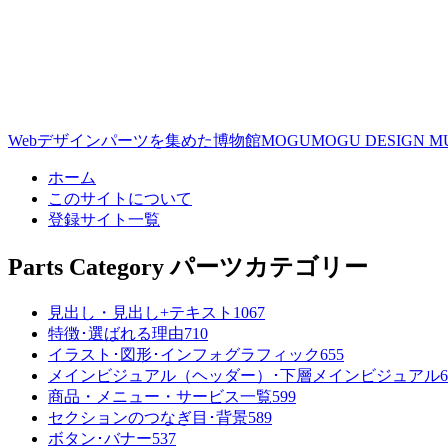
Webデザインパーツを集めた博物館
MOGUMOGU DESIGN M
ホーム
このサイトについて
登録サイト一覧
Parts Category
パーツカテゴリー
見出し・見出し+テキスト
1067
特徴･選ばれる理由
710
イラスト･図形･インフォグラフィック
655
メインビジュアル（ヘッダー）･下層メインビジュアル
6
商品・メニュー・サービス一覧
599
セクションのつなぎ目･背景
589
ボタン･バナー
537