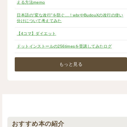
える方法memo
日本語の“変な改行”を防ぐ…！wbrやBudouXの改行の使い
分けについて考えてみた
【4コマ】ダイエット
ドットインストールの256timesを受講してみたログ
もっと見る
おすすめ本の紹介