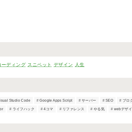
コーディング
スニペット
デザイン
人生
isual Studio Code
Google Apps Script
サーバー
SEO
ブロ
tor
ライフハック
4コマ
リファレンス
やる気
webデザ