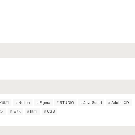
グ運用
Notion
Figma
STUDIO
JavaScript
Adobe XD
イン
日記
html
CSS