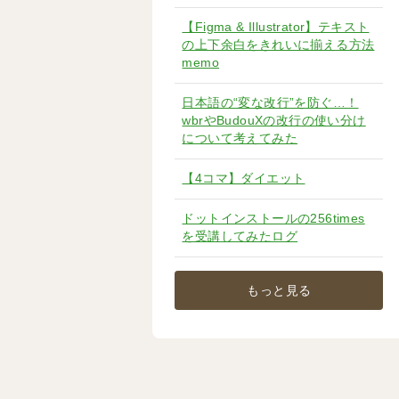
【Figma & Illustrator】テキスト
の上下余白をきれいに揃える方法
memo
日本語の“変な改行”を防ぐ…！
wbrやBudouXの改行の使い分け
について考えてみた
【4コマ】ダイエット
ドットインストールの256times
を受講してみたログ
もっと見る