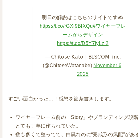
明日の解説はこちらのサイトです✍️
https://t.co/rGXi9BlXQu
#ワイヤーフレ
ームからデザイン
https://t.co/D5Y7iyLzl2
— 𝖢𝗁𝗂𝗍𝗈𝗌𝖾 𝖪𝖺𝗍𝗈｜𝖡𝖨𝖲𝖢𝖮𝖬, 𝗂𝗇𝖼.
(@ChitoseWatanabe)
November 6,
2025
すごい面白かった…！感想を箇条書きします。
ワイヤーフレーム前の「Story」やブランディング段
とても丁寧に作られていた。
数も多くて整ってて、白黒なのに“完成形の気配”があ