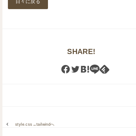
日々に戻る
SHARE!
style.css→tailwindへ