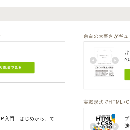
す
余白の大事さがギュ
け
の
天市場で見る
実戦形式でHTML+
PHP入門　はじめから、て
プ
強